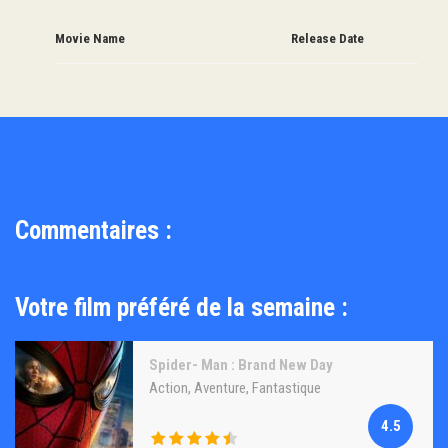
Movie Name
Release Date
Commentaires :
Votre film préféré de la semaine :
Spider- Man : Brand New Day
Action
,
Aventure
,
Fantastique
4.5