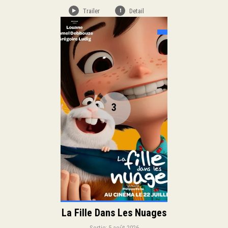
Trailer
Detail
Sortie:
Famille
Aventure
Genre:
Duration:
3
Langue:
La Fille Dans Les Nuages
Sortie: 5 août 2026