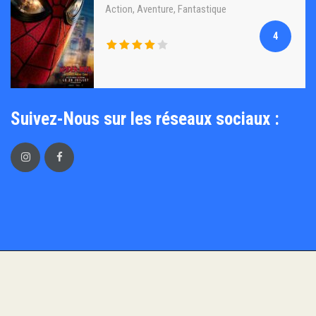
Action
,
Aventure
,
Fantastique
4
Suivez-Nous sur les réseaux sociaux :