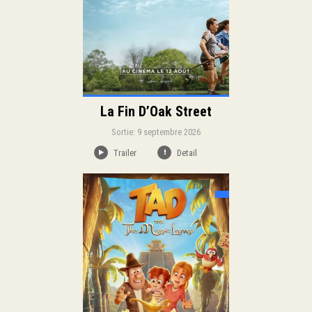
La Fin D’Oak Street
Sortie: 9 septembre 2026
Trailer
Detail
Sortie:
Aventure
Animation
Genre:
Famille
Comédie
Duration: