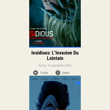
Langue:
Insidious: L’Invasion Du
Lointain
Sortie: 16 septembre 2026
Trailer
Detail
Sortie:
Aventure
Action
Genre: