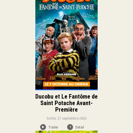
Sortie:
Famille
Comédie
Genre:
Duration:
Langue:
Ducobu et Le Fantôme de
Saint Potache Avant-
Première
Sortie: 27 septembre 2026
Trailer
Detail