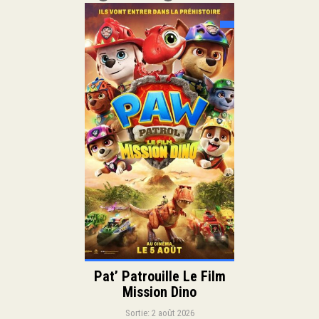
Sortie:
Aventure
Animation
Genre:
Famille
Comédie
Duration:
Langue:
Pat’ Patrouille Le Film
Mission Dino
Sortie: 2 août 2026