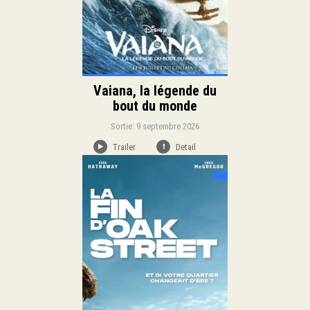
Vaiana, la légende du
bout du monde
Sortie: 9 septembre 2026
Trailer
Detail
Sortie:
Science
Aventure
Action
Genre:
Fiction
Duration:
Langue: