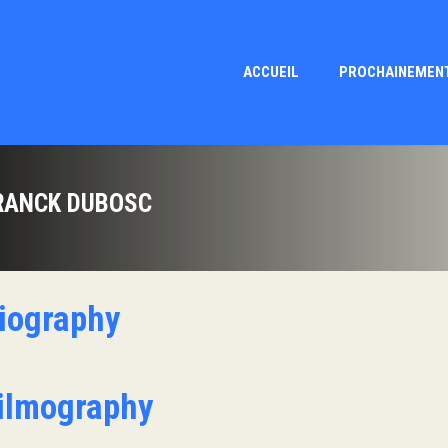
ACCUEIL
PROCHAINEMEN
RANCK DUBOSC
iography
ilmography