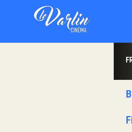
F
B
F