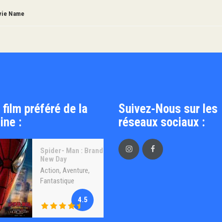
ie Name
 film préféré de la
Suivez-Nous sur les
ine :
réseaux sociaux :
Spider- Man : Brand
New Day
Action
,
Aventure
,
Fantastique
4.5