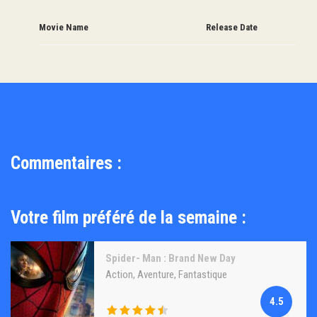
Movie Name
Release Date
Commentaires :
Votre film préféré de la semaine :
Spider- Man : Brand New Day
Action
,
Aventure
,
Fantastique
4.5