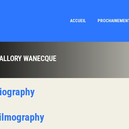
ACCUEIL
PROCHAINEMEN
ALLORY WANECQUE
iography
ilmography