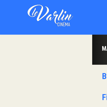
M
B
F