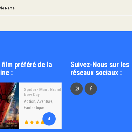
ie Name
 film préféré de la
Suivez-Nous sur les
ine :
réseaux sociaux :
Spider- Man : Brand
New Day
Action
,
Aventure
,
Fantastique
4