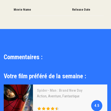
Movie Name
Release Date
Commentaires :
Votre film préféré de la semaine :
Spider- Man : Brand New Day
Action
,
Aventure
,
Fantastique
4.5