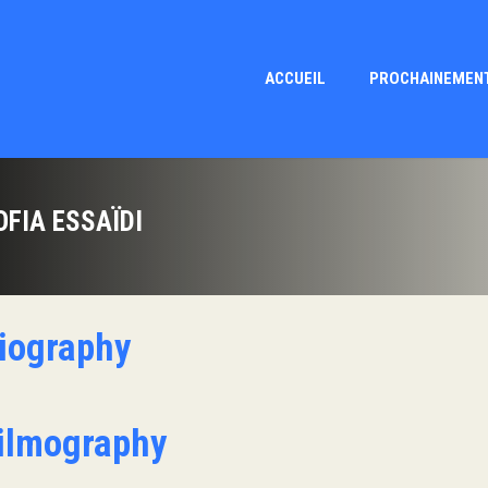
ACCUEIL
PROCHAINEMEN
OFIA ESSAÏDI
iography
ilmography