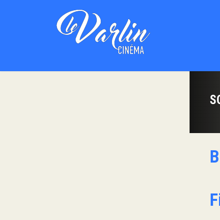
S
B
F