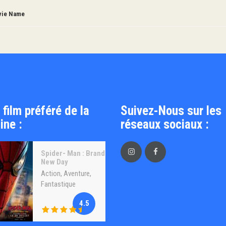
ie Name
 film préféré de la
Suivez-Nous sur les
ine :
réseaux sociaux :
Spider- Man : Brand
New Day
Action
,
Aventure
,
Fantastique
4.5