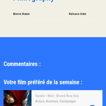
Movie Name
Release Date
Commentaires :
Votre film préféré de la semaine :
Spider- Man : Brand New Day
Action
,
Aventure
,
Fantastique