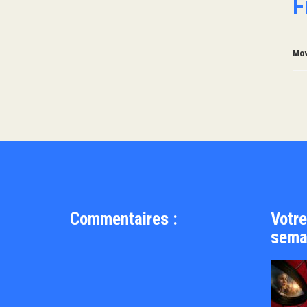
F
Mov
Commentaires :
Votre
sema