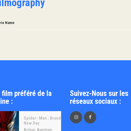
ilmography
ie Name
 film préféré de la
Suivez-Nous sur les
ine :
réseaux sociaux :
Spider- Man : Brand
New Day
Action
,
Aventure
,