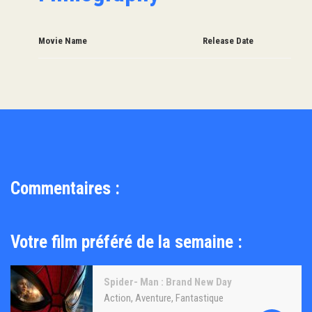
Movie Name
Release Date
Commentaires :
Votre film préféré de la semaine :
Spider- Man : Brand New Day
Action
,
Aventure
,
Fantastique