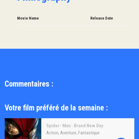
Movie Name
Release Date
Commentaires :
Votre film préféré de la semaine :
Spider- Man : Brand New Day
Action
,
Aventure
,
Fantastique